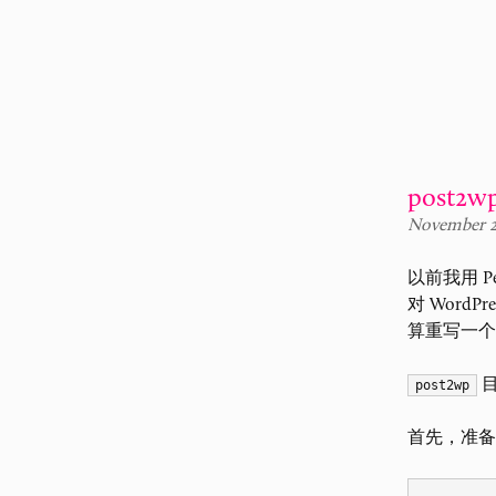
post2w
November 2
以前我用 P
对 WordPr
算重写一
目
post2wp
首先，准备 