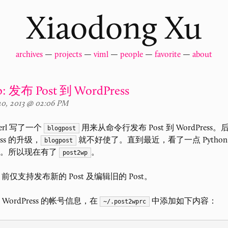
Xiaodong Xu
archives
—
projects
—
viml
—
people
—
favorite
—
about
p: 发布 Post 到 WordPress
0, 2013 @ 02:06 PM
erl 写了一个
用来从命令行发布 Post 到 WordPress
blogpost
ess 的升级，
就不好使了。直到最近，看了一点 Python
blogpost
个。所以现在有了
。
post2wp
前仅支持发布新的 Post 及编辑旧的 Post。
WordPress 的帐号信息，在
中添加如下内容：
~/.post2wprc