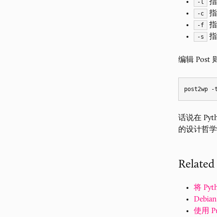
指
-l
指
-c
指
-f
指
-s
编辑 Pos
话说在 Py
的设计哲学
Related
将 Py
Debian
使用 P